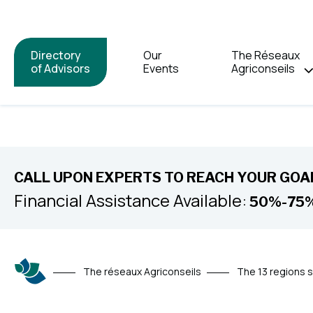
Directory
Our
The Réseaux
of Advisors
Events
Agriconseils
CALL UPON EXPERTS TO REACH YOUR GOAL
Financial Assistance Available:
50%-75
The réseaux Agriconseils
The 13 regions 