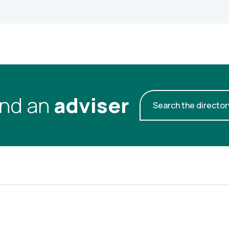
ind an
adviser
Search the director