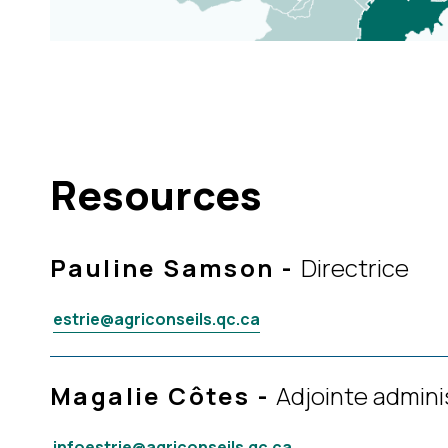
Resources
Pauline Samson
-
Directrice
estrie@agriconseils.qc.ca
Magalie Côtes
-
Adjointe admini
infoestrie@agriconseils.qc.ca