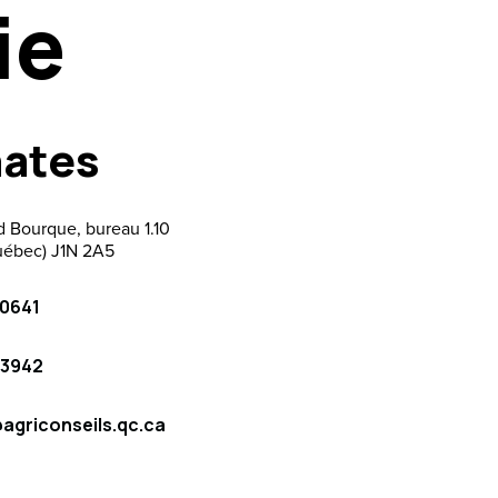
ie
more.
ates
 Bourque, bureau 1.10
uébec) J1N 2A5
0641
-3942
agriconseils.qc.ca