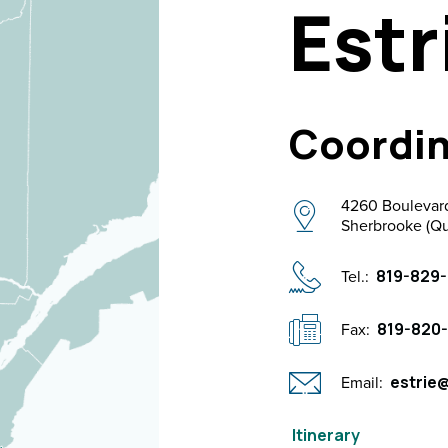
Estr
Coordin
4260 Boulevard
Sherbrooke (Q
Tel.:
819-829-
Fax:
819-820
Email:
estrie@
Itinerary