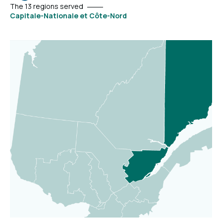
page
The 13 regions served
Capitale-Nationale et Côte-Nord
and
learn
more.