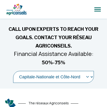
Open
site
naviga
CALL UPON EXPERTS TO REACH YOUR
GOALS. CONTACT YOUR RÉSEAU
AGRICONSEILS.
Financial Assistance Available:
50%-75%
Select
a
region
to
navigate
to
The réseaux Agriconseils
its