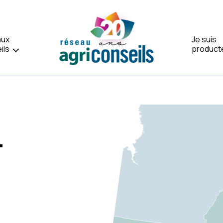
aux
Je suis
ils
product
Accueil
-