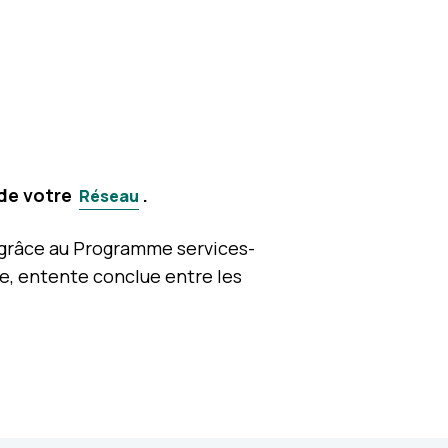
 de votre
.
Réseau
s grâce au Programme services-
le, entente conclue entre les