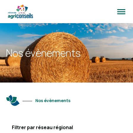
Ouvrir
la
naviga
du
site
Nos évènements
Nos évènements
Filtrer par réseau régional