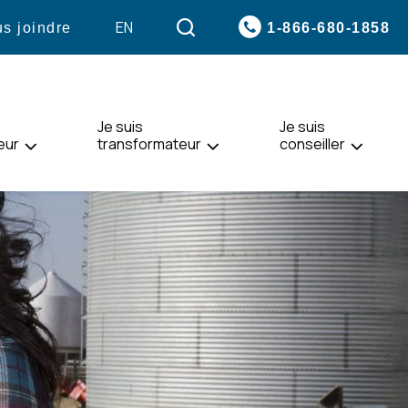
VISITER
EN
1-866-680-1858
s joindre
LA
PAGE
EN
:
Je suis
ENGLISH.
Je suis
eur
transformateur
conseiller