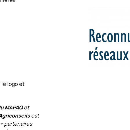
llères.
 le logo et
du MAPAQ et
Agriconseils
est
« partenaires