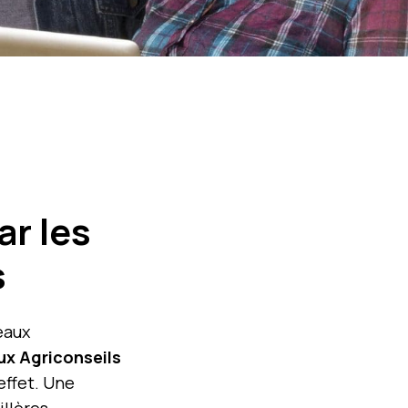
ar les
s
eaux
ux Agriconseils
effet. Une