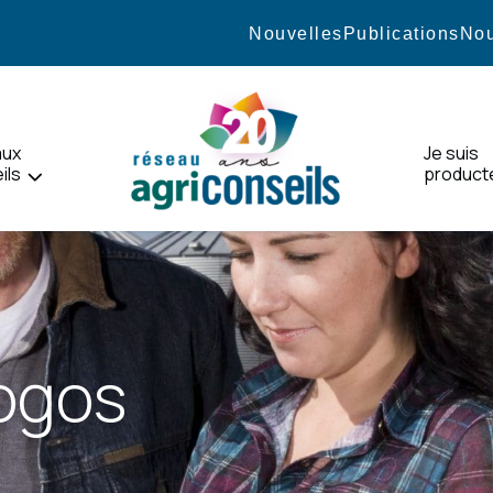
Nouvelles
Publications
Nou
aux
Je suis
ils
product
Accueil
logos