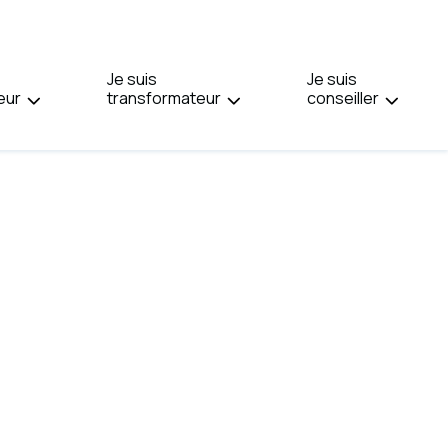
PAGE
EN
:
Je suis
ENGLISH.
Je suis
eur
transformateur
conseiller