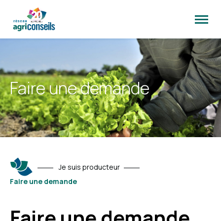
Ouvrir
la
naviga
du
site
Faire une demande
Je suis producteur
Faire une demande
Faire une demande