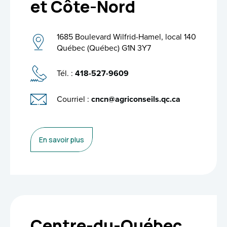
et Côte-Nord
1685 Boulevard Wilfrid-Hamel, local 140
Québec (Québec) G1N 3Y7
Tél. :
418-527-9609
Courriel :
cncn@agriconseils.qc.ca
En savoir plus
Centre-du-Québec