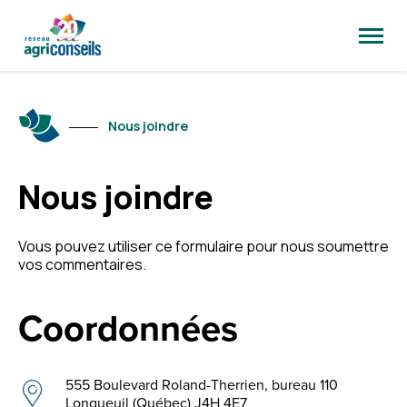
Ouvrir
la
naviga
du
site
Nous joindre
Nous joindre
Vous pouvez utiliser ce formulaire pour nous soumettre
vos commentaires.
Coordonnées
555 Boulevard Roland-Therrien, bureau 110
Longueuil (Québec) J4H 4E7