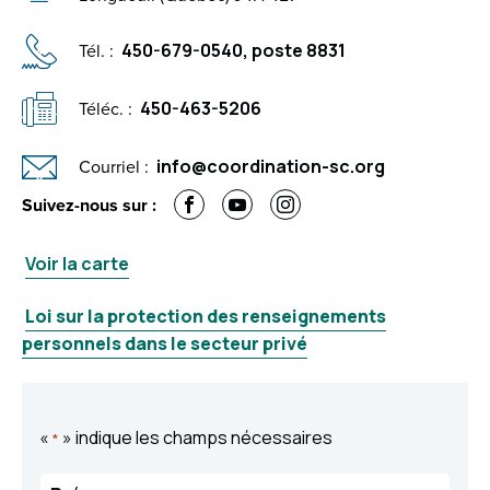
Tél. :
450-679-0540, poste 8831
Téléc. :
450-463-5206
Courriel :
info@coordination-sc.org
F
Y
I
Suivez-nous sur :
a
o
n
c
u
s
e
T
t
Voir la carte
b
u
a
o
b
g
o
e
r
Loi sur la protection des renseignements
k
a
m
personnels dans le secteur privé
«
» indique les champs nécessaires
*