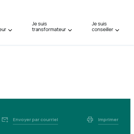
PAGE
EN
:
Je suis
ENGLISH.
Je suis
eur
transformateur
conseiller
Envoyer par courriel
Imprimer