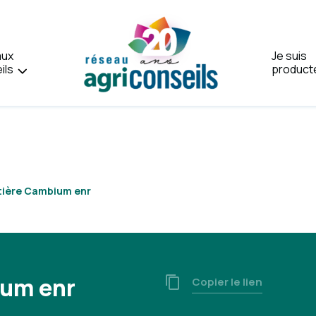
aux
Je suis
ils
product
Accueil
tière Cambium enr
ium enr
Copier le lien