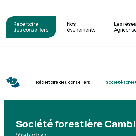
Répertoire
Nos
Les rése
des conseillers
évènements
Agriconse
Répertoire des conseillers
Société fores
Société forestière Camb
Waterloo