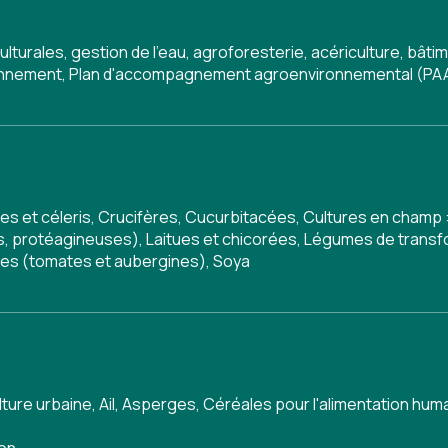
ulturales, gestion de l'eau, agroforesterie, acériculture, bâ
onnement
,
Plan d'accompagnement agroenvironnemental (PA
tes et céleris, Crucifères, Cucurbitacées, Cultures en champ 
s, protéagineuses), Laitues et chicorées, Légumes de transf
cées (tomates et aubergines), Soya
lture urbaine
,
Ail
,
Asperges
,
Céréales pour l'alimentation hum