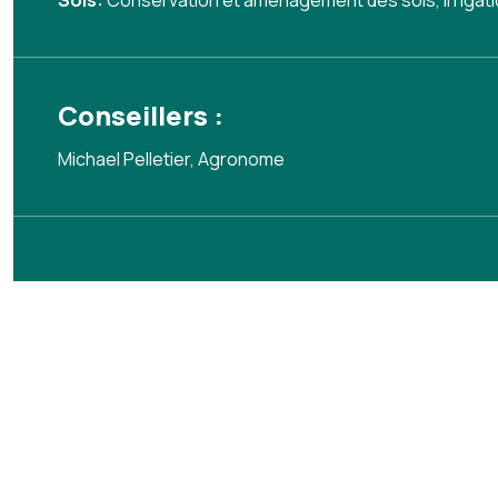
Sols:
Conservation et aménagement des sols
,
Irrigat
Conseillers :
Michael Pelletier, Agronome