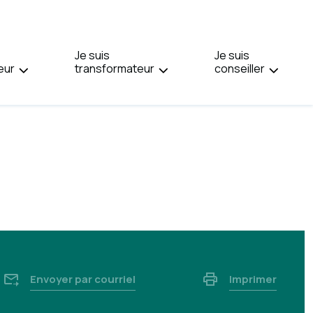
PAGE
EN
:
Je suis
ENGLISH.
Je suis
eur
transformateur
conseiller
Envoyer par courriel
Imprimer