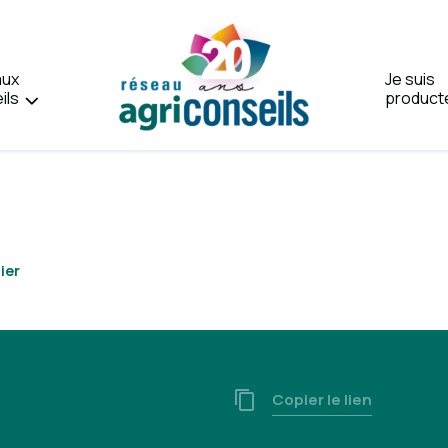
aux
Je suis
ils
product
Accueil
ier
Copier le lien