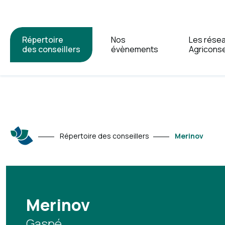
Répertoire
Nos
Les rése
des conseillers
évènements
Agriconse
Répertoire des conseillers
Merinov
Merinov
Gaspé