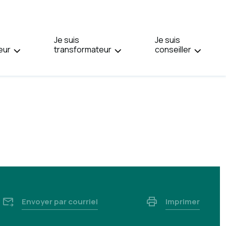
PAGE
EN
:
Je suis
ENGLISH.
Je suis
eur
transformateur
conseiller
Envoyer par courriel
Imprimer