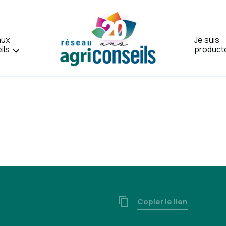
aux
Je suis
ils
product
Accueil
Copier le lien