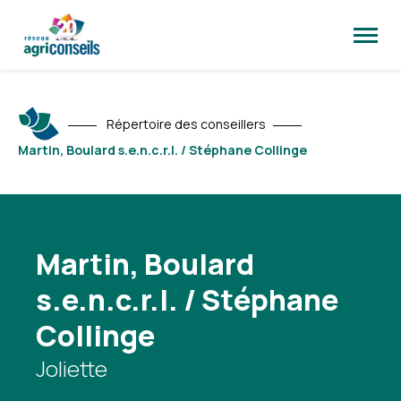
Ouvrir
la
naviga
du
site
Répertoire des conseillers
Martin, Boulard s.e.n.c.r.l. / Stéphane Collinge
Martin, Boulard
s.e.n.c.r.l. / Stéphane
Collinge
Joliette