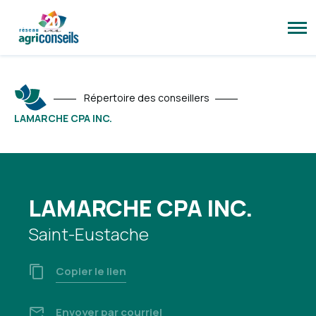
Ouvr
la
navi
du
site
Répertoire des conseillers
LAMARCHE CPA INC.
LAMARCHE CPA INC.
Saint-Eustache
Copier le lien
Envoyer par courriel