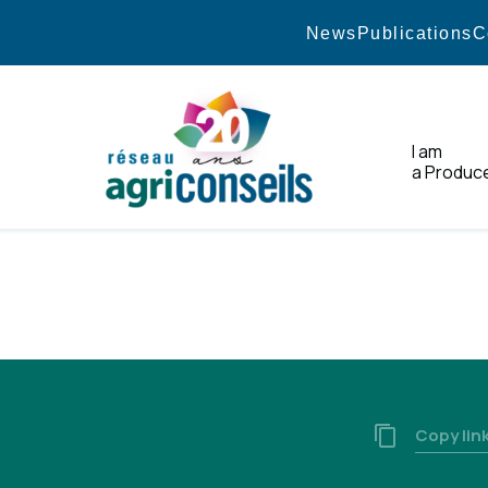
News
Publications
C
I am
a Produc
Home
.
Copy lin