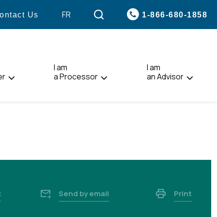
VISIT
FR
1-866-680-1858
ontact Us
PAGE
IN:
FRANÇAIS.
I am
I am
er
a Processor
an Advisor
k
Send by email
Print