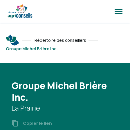
Ouvrir
la
naviga
du
site
Répertoire des conseillers
Groupe Michel Brière Inc.
Groupe Michel Brière
Inc.
La Prairie
Copier le lien