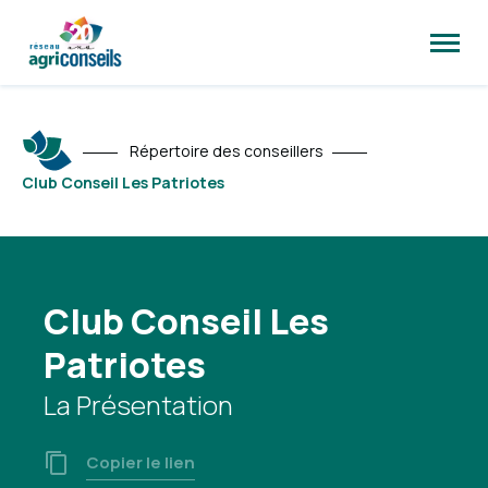
Ouvrir
la
naviga
du
site
Répertoire des conseillers
Club Conseil Les Patriotes
Club Conseil Les
Patriotes
La Présentation
Copier le lien