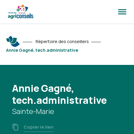
Ouvrir
la
naviga
du
site
Répertoire des conseillers
Annie Gagné, tech.administrative
Annie Gagné,
tech.administrative
Sainte-Marie
Copier le lien