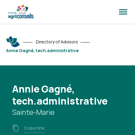
Open
site
naviga
Directory of Advisors
Annie Gagné, tech.administrative
Annie Gagné,
tech.administrative
Sainte-Marie
Copy link