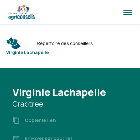
Ouvrir
la
naviga
du
site
Répertoire des conseillers
Virginie Lachapelle
Virginie Lachapelle
Crabtree
Copier le lien
Envoyer par courriel