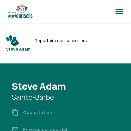
Ouvrir
la
naviga
du
site
Répertoire des conseillers
Steve Adam
Steve Adam
Sainte-Barbe
Copier le lien
Envoyer par courriel