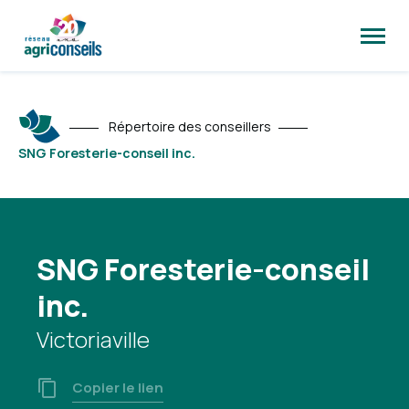
Ouvrir
la
naviga
du
site
Répertoire des conseillers
SNG Foresterie-conseil inc.
SNG Foresterie-conseil
inc.
Victoriaville
Copier le lien