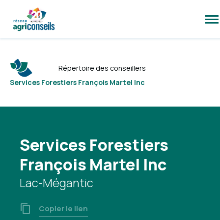
Ouv
la
na
du
sit
Répertoire des conseillers
Services Forestiers François Martel Inc
Services Forestiers
François Martel Inc
Lac-Mégantic
Copier le lien