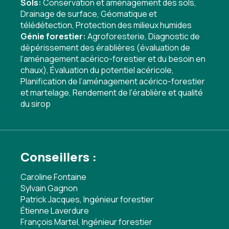
Sols:
Conservation et aménagement des sols
,
Drainage de surface
,
Géomatique et
télédétection
,
Protection des milieux humides
Génie forestier:
Agroforesterie
,
Diagnostic de
dépérissement des érablières (évaluation de
l’aménagement acérico-forestier et du besoin en
chaux)
,
Évaluation du potentiel acéricole
,
Planification de l’aménagement acérico-forestier
et martelage
,
Rendement de l'érablière et qualité
du sirop
Conseillers :
Caroline Fontaine
Sylvain Gagnon
Patrick Jacques, Ingénieur forestier
Étienne Laverdure
François Martel, Ingénieur forestier