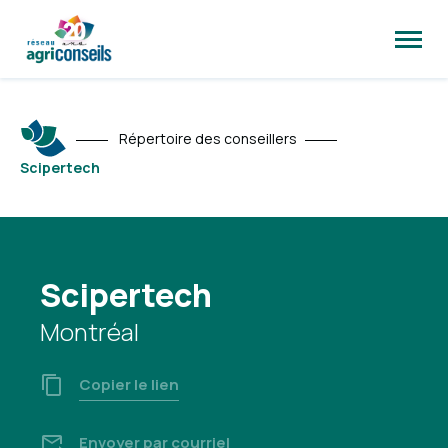
Ouvrir
la
naviga
du
site
Répertoire des conseillers
Scipertech
Scipertech
Montréal
Copier le lien
Envoyer par courriel