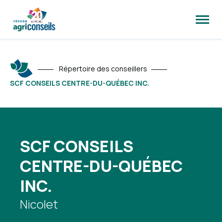
Ouvrir
la
naviga
du
site
Répertoire des conseillers
SCF CONSEILS CENTRE-DU-QUÉBEC INC.
SCF CONSEILS
CENTRE-DU-QUÉBEC
INC.
Nicolet