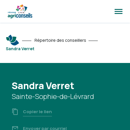
Ouvrir
la
naviga
du
site
Répertoire des conseillers
Sandra Verret
Sandra Verret
Sainte-Sophie-de-Lévrard
Copier le lien
Envoyer par courriel