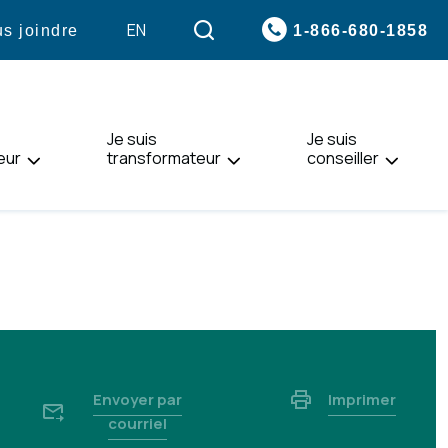
VISITER
EN
1-866-680-1858
s joindre
LA
PAGE
EN
:
Je suis
ENGLISH.
Je suis
eur
transformateur
conseiller
Envoyer par
Imprimer
courriel