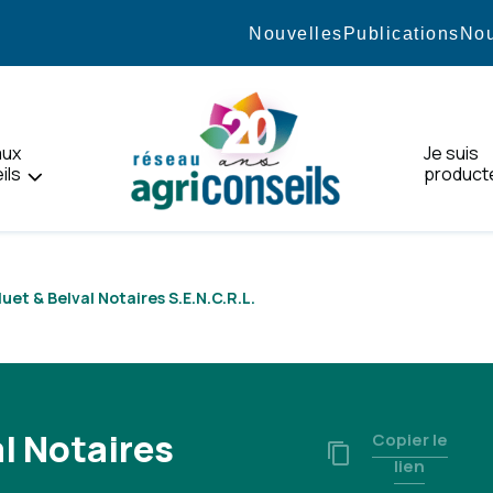
Nouvelles
Publications
Nou
aux
Je suis
ils
product
Accueil
luet & Belval Notaires S.E.N.C.R.L.
al Notaires
Copier le
lien