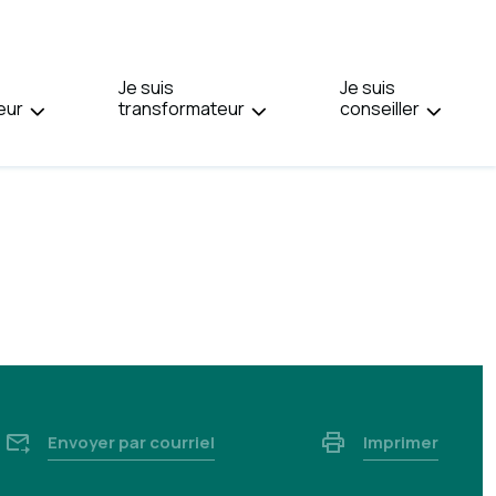
PAGE
EN
:
Je suis
ENGLISH.
Je suis
eur
transformateur
conseiller
Envoyer par courriel
Imprimer