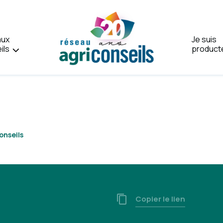
aux
Je suis
ils
product
Accueil
onseils
Copier le lien