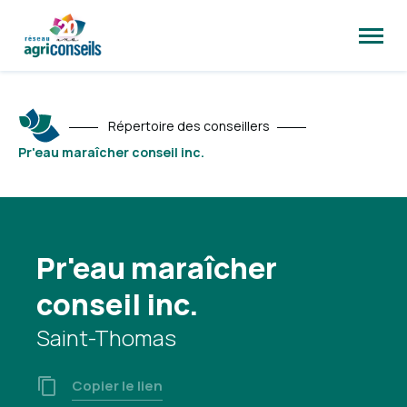
Ouvrir
la
naviga
du
site
Répertoire des conseillers
Pr'eau maraîcher conseil inc.
Pr'eau maraîcher
conseil inc.
Saint-Thomas
Copier le lien