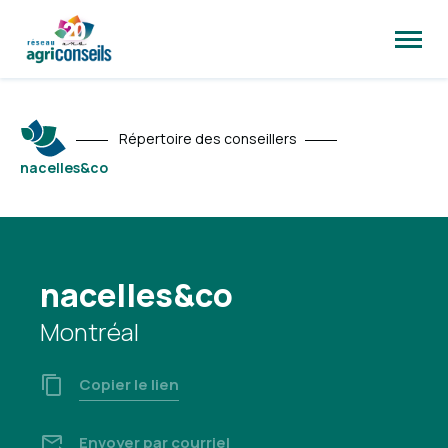
Ouvrir
la
naviga
du
site
Répertoire des conseillers
nacelles&co
nacelles&co
Montréal
Copier le lien
Envoyer par courriel