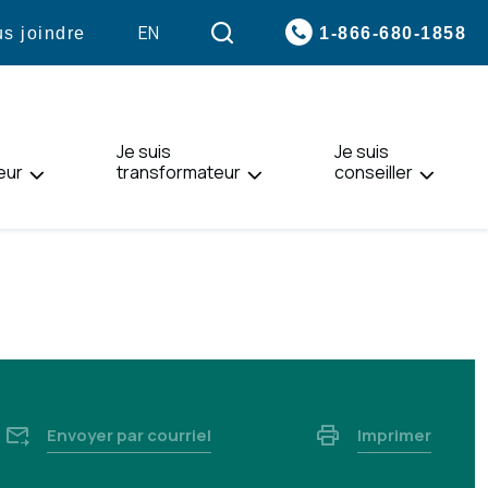
VISITER
EN
1-866-680-1858
s joindre
LA
PAGE
EN
:
Je suis
ENGLISH.
Je suis
eur
transformateur
conseiller
Envoyer par courriel
Imprimer