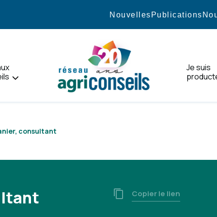
Nouvelles
Publications
Nou
aux
Je suis
ils
product
Accueil
nier, consultant
ltant
Copier le lien