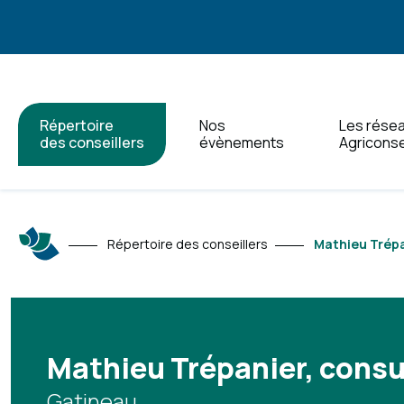
Répertoire
Nos
Les rése
des conseillers
évènements
Agriconse
Répertoire des conseillers
Mathieu Trépa
Mathieu Trépanier, consu
Gatineau