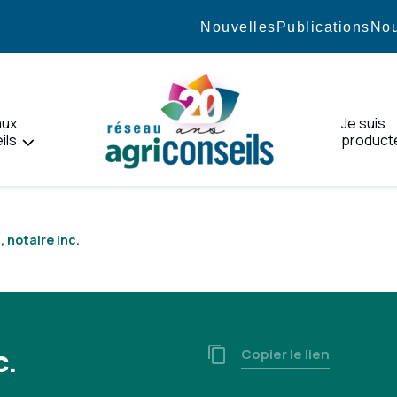
Nouvelles
Publications
Nou
aux
Je suis
ils
product
Accueil
 notaire Inc.
c.
Copier le lien