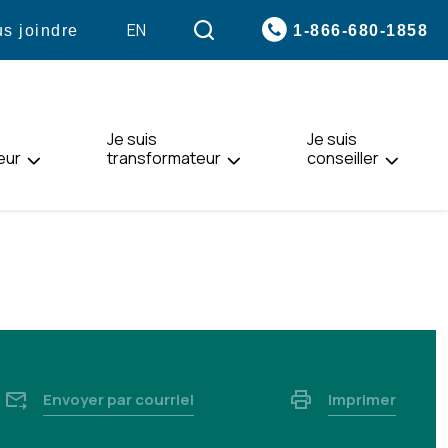
VISITER
EN
1-866-680-1858
s joindre
LA
PAGE
EN
:
Je suis
ENGLISH.
Je suis
eur
transformateur
conseiller
Envoyer par courriel
Imprimer