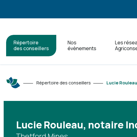
Répertoire
Nos
Les rése
des conseillers
évènements
Agriconse
Répertoire des conseillers
Lucie Rouleau,
Lucie Rouleau, notaire In
Thetford Mines