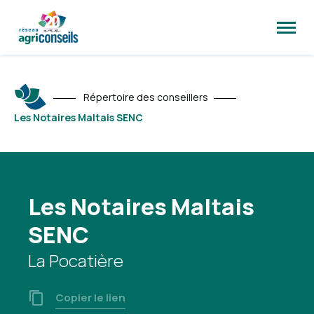
Ouvrir
la
naviga
du
site
Répertoire des conseillers
Les Notaires Maltais SENC
Les Notaires Maltais
SENC
La Pocatière
Copier le lien