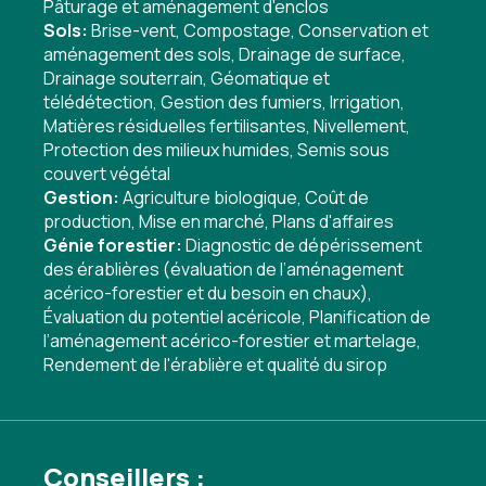
Pâturage et aménagement d'enclos
Sols:
Brise-vent
,
Compostage
,
Conservation et
aménagement des sols
,
Drainage de surface
,
Drainage souterrain
,
Géomatique et
télédétection
,
Gestion des fumiers
,
Irrigation
,
Matières résiduelles fertilisantes
,
Nivellement
,
Protection des milieux humides
,
Semis sous
couvert végétal
Gestion:
Agriculture biologique
,
Coût de
production
,
Mise en marché
,
Plans d'affaires
Génie forestier:
Diagnostic de dépérissement
des érablières (évaluation de l’aménagement
acérico-forestier et du besoin en chaux)
,
Évaluation du potentiel acéricole
,
Planification de
l’aménagement acérico-forestier et martelage
,
Rendement de l'érablière et qualité du sirop
Conseillers :