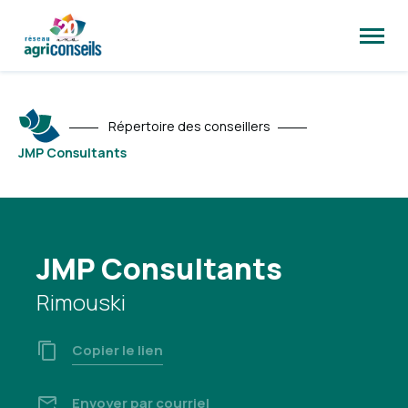
Ouvrir
la
naviga
du
site
Répertoire des conseillers
JMP Consultants
JMP Consultants
Rimouski
Copier le lien
Envoyer par courriel