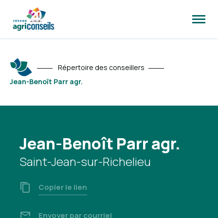
Ouvrir
la
naviga
du
site
Répertoire des conseillers
Jean-Benoît Parr agr.
Jean-Benoît Parr agr.
Saint-Jean-sur-Richelieu
Copier le lien
Envoyer par courriel