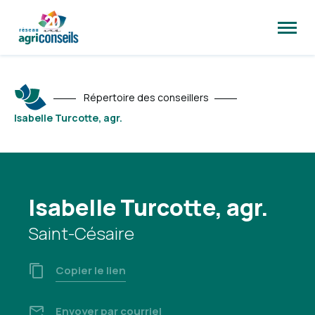
Ouvrir
la
naviga
du
site
Répertoire des conseillers
Isabelle Turcotte, agr.
Isabelle Turcotte, agr.
Saint-Césaire
Copier le lien
Envoyer par courriel