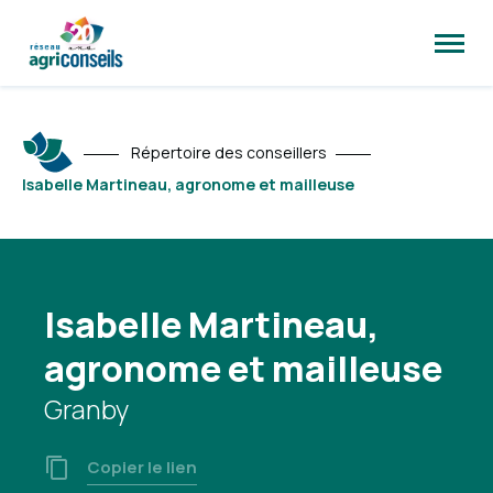
Ouvrir
la
naviga
du
site
Répertoire des conseillers
Isabelle Martineau, agronome et mailleuse
Isabelle Martineau,
agronome et mailleuse
Granby
Copier le lien