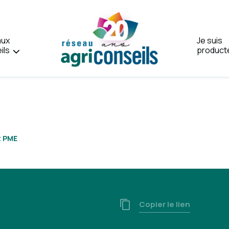
aux
Je suis
ils
product
Accueil
t PME
Copier le lien