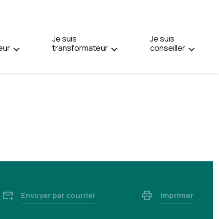
PAGE
EN
:
Je suis
ENGLISH.
Je suis
eur
transformateur
conseiller
Envoyer par courriel
Imprimer