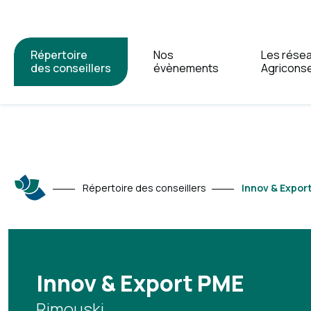
Répertoire
Nos
Les rése
des conseillers
évènements
Agriconse
Répertoire des conseillers
Innov & Expor
Innov & Export PME
Rimouski