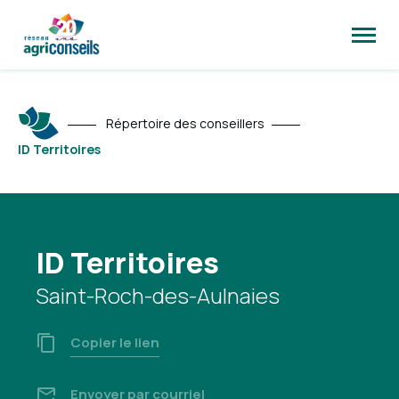
Ouvrir
la
naviga
du
site
Répertoire des conseillers
ID Territoires
ID Territoires
Saint-Roch-des-Aulnaies
Copier le lien
Envoyer par courriel