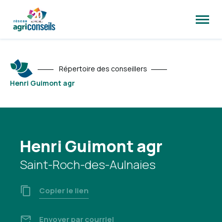
Ouvrir
la
naviga
du
site
Répertoire des conseillers
Henri Guimont agr
Henri Guimont agr
Saint-Roch-des-Aulnaies
Copier le lien
Envoyer par courriel