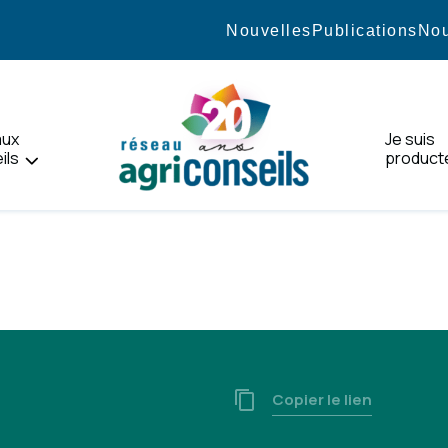
Nouvelles
Publications
Nou
aux
Je suis
ils
product
Accueil
Copier le lien