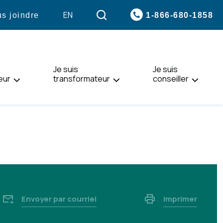
VISITER
EN
1-866-680-1858
s joindre
LA
PAGE
EN
:
Je suis
ENGLISH.
Je suis
eur
transformateur
conseiller
Envoyer par courriel
Imprimer