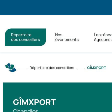
Répertoire
Nos
Les rése
des conseillers
évènements
Agriconse
Répertoire des conseillers
GÎMXPORT
GÎMXPORT
Chandler