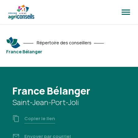
Ouvrir
la
naviga
du
site
Répertoire des conseillers
France Bélanger
France Bélanger
Saint-Jean-Port-Joli
Copier le lien
Envoyer par courriel