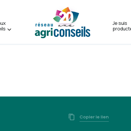
aux
Je suis
ils
product
Accueil
Copier le lien