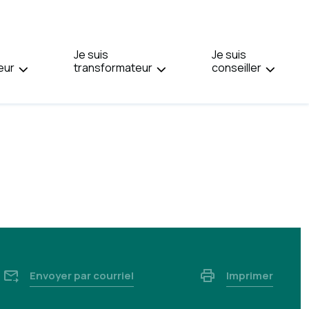
PAGE
EN
:
Je suis
ENGLISH.
Je suis
eur
transformateur
conseiller
Envoyer par courriel
Imprimer