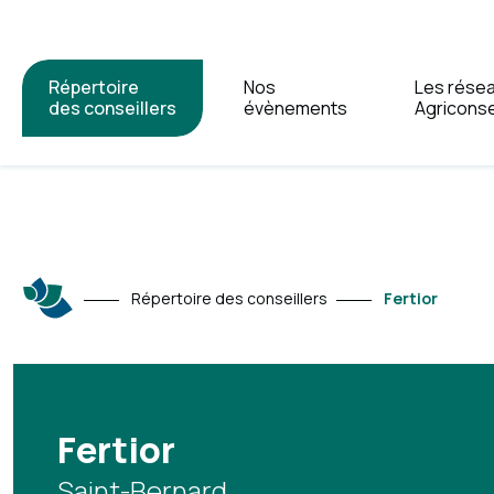
Répertoire
Nos
Les rése
des conseillers
évènements
Agriconse
Répertoire des conseillers
Fertior
Fertior
Saint-Bernard