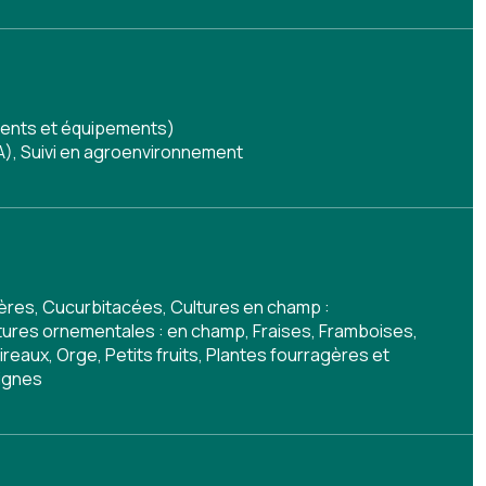
timents et équipements)
A)
,
Suivi en agroenvironnement
ifères, Cucurbitacées, Cultures en champ :
ltures ornementales : en champ, Fraises, Framboises,
eaux, Orge, Petits fruits, Plantes fourragères et
Vignes