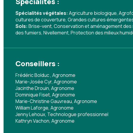
Spécialités :
Spécialités végétales:
Agriculture biologique
,
Agrofo
cultures de couverture
,
Grandes cultures émergentes (c
Sols:
Brise-vent
,
Conservation et aménagement des 
des fumiers
,
Nivellement
,
Protection des milieux humi
Conseillers :
Frédéric Bolduc , Agronome
Marie-Josée Cyr, Agronome
Jacinthe Drouin, Agronome
Dominique Fiset, Agronome
Marie-Christine Gauvreau, Agronome
William Laforge, Agronome
Jenny Lehoux, Technologue professionnel
Kathryn Vachon, Agronome