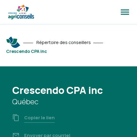
Ouvrir
la
naviga
du
site
Répertoire des conseillers
Crescendo CPA inc
Crescendo CPA inc
Québec
Copier le lien
Envoyer par courriel