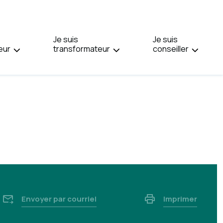
PAGE
EN
:
Je suis
ENGLISH.
Je suis
eur
transformateur
conseiller
Envoyer par courriel
Imprimer