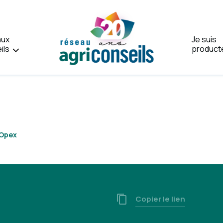
aux
Je suis
ils
product
Accueil
 Opex
Copier le lien