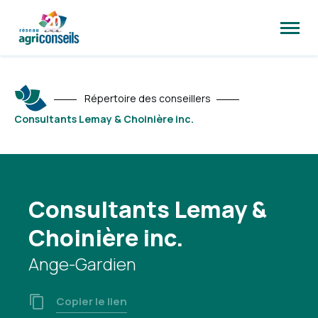
Ouvrir
la
naviga
du
site
Répertoire des conseillers
Consultants Lemay & Choinière inc.
Consultants Lemay &
Choinière inc.
Ange-Gardien
Copier le lien