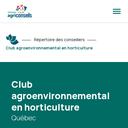
Ouvrir
la
naviga
du
site
Répertoire des conseillers
Club agroenvironnemental en horticulture
Club
agroenvironnemental
en horticulture
Québec