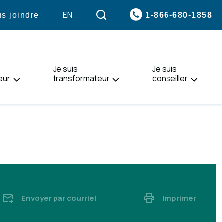
VISITER
EN
1-866-680-1858
s joindre
LA
PAGE
EN
:
Je suis
ENGLISH.
Je suis
eur
transformateur
conseiller
Envoyer par courriel
Imprimer