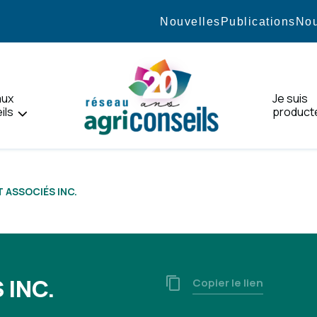
Nouvelles
Publications
Nou
aux
Je suis
ils
product
Accueil
 ASSOCIÉS INC.
 INC.
Copier le lien