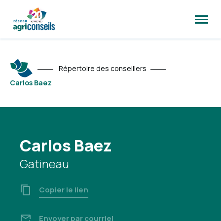
Ouvrir
la
naviga
du
site
Répertoire des conseillers
Carlos Baez
Carlos Baez
Gatineau
Copier le lien
Envoyer par courriel