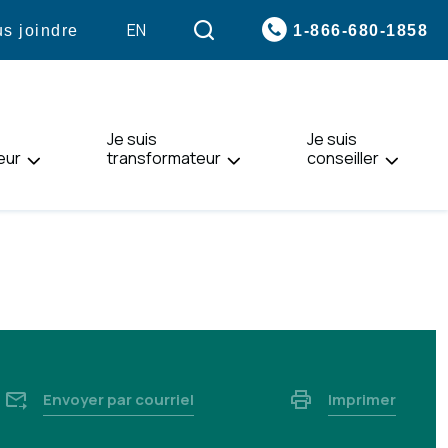
VISITER
EN
1-866-680-1858
s joindre
LA
PAGE
EN
:
Je suis
ENGLISH.
Je suis
eur
transformateur
conseiller
Envoyer par courriel
Imprimer