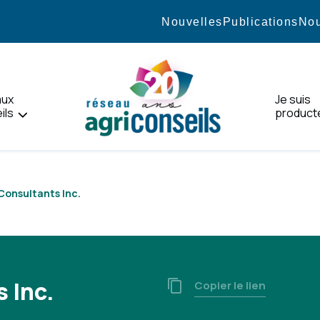
Nouvelles
Publications
Nou
aux
Je suis
ils
product
Accueil
Consultants Inc.
 Inc.
Copier le lien